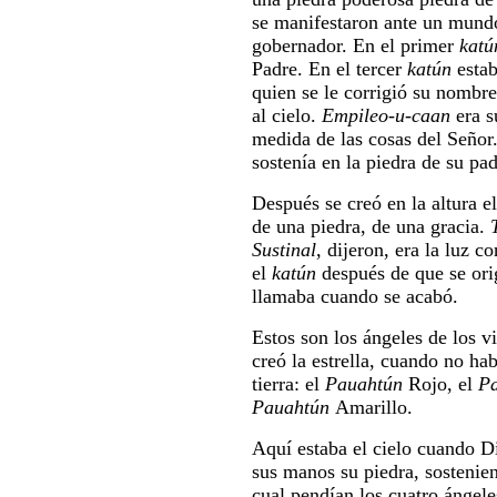
se manifestaron ante un mundo
gobernador. En el primer
kat
Padre. En el tercer
katún
esta
quien se le corrigió su nombr
al cielo.
Empileo-u-caan
era s
medida de las cosas del Señor
sostenía en la piedra de su pa
Después se creó en la altura el
de una piedra, de una gracia.
Sustinal
, dijeron, era la luz c
el
katún
después de que se orig
llamaba cuando se acabó.
Estos son los ángeles de los v
creó la estrella, cuando no hab
tierra: el
Pauahtún
Rojo, el
P
Pauahtún
Amarillo.
Aquí estaba el cielo cuando Di
sus manos su piedra, sostenie
cual pendían los cuatro ángele