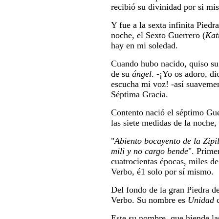
recibió su divinidad por si mi
Y fue a la sexta infinita Piedr
noche, el Sexto Guerrero (
Kat
hay en mi soledad.
Cuando hubo nacido, quiso su
de su
ángel
. -¡Yo os adoro, d
escucha mi voz! -así suavemen
Séptima Gracia.
Contento nació el séptimo Gue
las siete medidas de la noche, 
"
Abiento bocayento de la Zipil
mili y no cargo bende
". Prime
cuatrocientas épocas, miles de
Verbo, é1 solo por sí mismo.
Del fondo de la gran Piedra de 
Verbo. Su nombre es
Unidad
Este su nombre, que hiende las