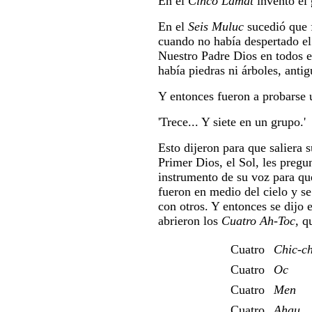
En el
Cinco Lamat
inventó el
En el
Seis Muluc
sucedió que f
cuando no había despertado el
Nuestro Padre Dios en todos el
había piedras ni árboles, anti
Y entonces fueron a probarse un
'Trece... Y siete en un grupo.'
Esto dijeron para que saliera s
Primer Dios, el Sol, les pregun
instrumento de su voz para que
fueron en medio del cielo y s
con otros. Y entonces se dijo e
abrieron los
Cuatro Ah-Toc,
q
Cuatro
Chic-c
Cuatro
Oc
Cuatro
Men
Cuatro
Ahau