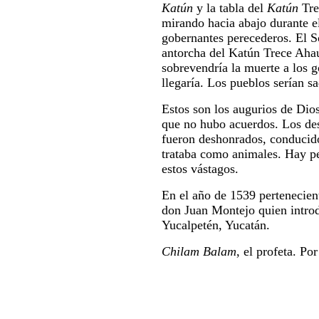
Katún
y la tabla del
Katún
Tr
mirando hacia abajo durante e
gobernantes perecederos. El So
antorcha del Katún Trece Ahau
sobrevendría la muerte a los go
llegaría. Los pueblos serían s
Estos son los augurios de Dios
que no hubo acuerdos. Los des
fueron deshonrados, conducidos
trataba como animales. Hay pe
estos vástagos.
En el año de 1539 perteneciente
don Juan Montejo quien introdu
Yucalpetén, Yucatán.
Chilam Balam
, el profeta. Po