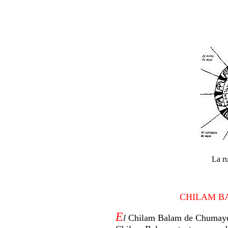
La ru
CHILAM B
E
l
Chilam Balam de Chumay