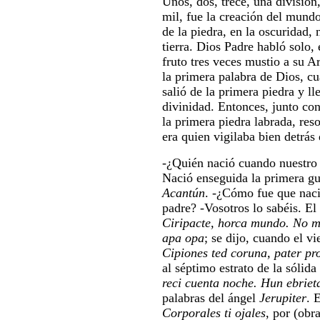
Unos, dos, trece, una división
mil, fue la creación del mund
de la piedra, en la oscuridad, 
tierra. Dios Padre habló solo,
fruto tres veces mustio a su A
la primera palabra de Dios, cu
salió de la primera piedra y l
divinidad. Entonces, junto con
la primera piedra labrada, re
era quien vigilaba bien detrás
-¿Quién nació cuando nuestro 
Nació enseguida la primera gu
Acantún
. -¿Cómo fue que naci
padre? -Vosotros lo sabéis. El 
Ciripacte, horca mundo. No
apa opa
; se dijo, cuando el vi
Cipiones ted coruna, pater pr
al séptimo estrato de la sólida 
reci cuenta noche. Hun ebriet
palabras del ángel
Jerupiter
. 
Corporales ti ojales
, por (obr