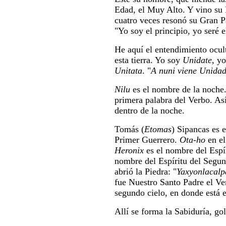
Edad, el Muy Alto. Y vino su 
cuatro veces resonó su Gran Pal
"Yo soy el principio, yo seré el
He aquí el entendimiento ocult
esta tierra. Yo soy
Unidate
, y
Unitata
. "
A nuni viene Unida
Nilu
es el nombre de la noche.
primera palabra del Verbo. As
dentro de la noche.
Tomás (
Etomas
) Sipancas es 
Primer Guerrero.
Ota-ho
en el
Heronix
es el nombre del Espí
nombre del Espíritu del Segun
abrió la Piedra: "
Yaxyonlacalp
fue Nuestro Santo Padre el V
segundo cielo, en donde está e
Allí se forma la Sabiduría, go