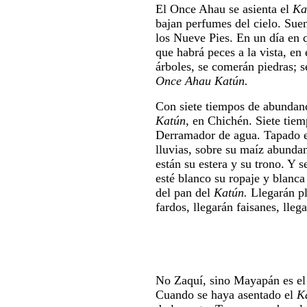
El Once Ahau
se asienta el
Ka
bajan perfumes del cielo. Suen
los Nueve Pies. En un día en q
que habrá peces a la vista, en
árboles, se comerán piedras; s
Once Ahau Katún.
Con siete tiempos de abundanc
Katún,
en Chichén. Siete tiem
Derramador de agua. Tapado es
lluvias, sobre su maíz abunda
están su estera y su trono. Y 
esté blanco su ropaje y blanca 
del pan del
Katún.
Llegarán pl
fardos, llegarán faisanes, lleg
No Zaquí, sino Mayapán es el
Cuando se haya asentado el
K